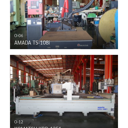
O-06
AMADA TS-108i
O-12