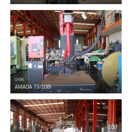
O-06
AMADA TS-108i