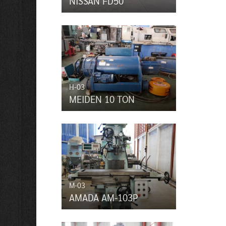
NISSAN FD50
H-03
MEIDEN 10 TON
M-03
AMADA AM-103P