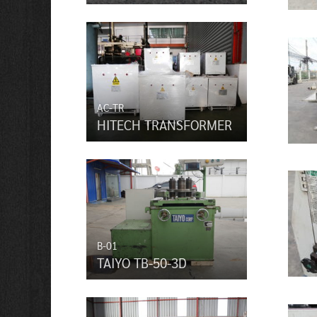
AC-TR
HITECH TRANSFORMER
B-01
TAIYO TB-50-3D