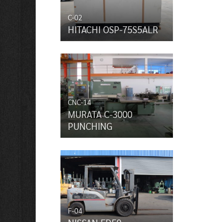
C-02
HITACHI OSP-75S5ALR
CNC-14
MURATA C-3000
PUNCHING
F-04