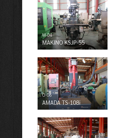
M-04
MAKINO KSJP-55
O-06
AMADA TS-108i