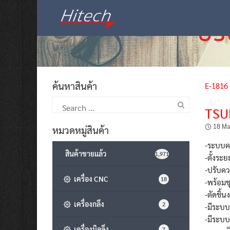
Skip
to
content
ค้นหาสินค้า
E-1816
Search
TSU
for:
18 Ma
หมวดหมู่สินค้า
-ระบบ
สินค้าขายแล้ว
1,971
-ตั้งร
-ปรับคว
เครื่อง CNC
18
-พร้อม
-ตัดชิ้น
เครื่องกลึง
2
-มีระบบ
-มีระบ
เครื่องมิลลิ่ง
7