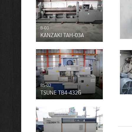
B-03
KANZAKI TAH-03A
BS-02
TSUNE TB4-432G