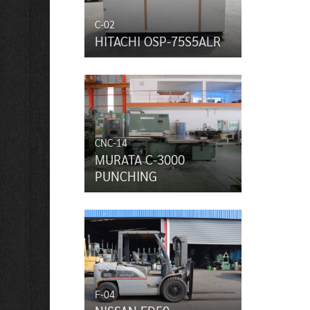
C-02
HITACHI OSP-75S5ALR
CNC-14
MURATA C-3000
PUNCHING
F-04