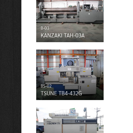
B-03
KANZAKI TAH-03A
BS-02
TSUNE TB4-432G