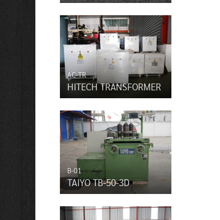
AC-TR
HITECH TRANSFORMER
B-01
TAIYO TB-50-3D