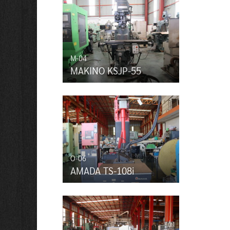
M-04
MAKINO KSJP-55
O-06
AMADA TS-108i