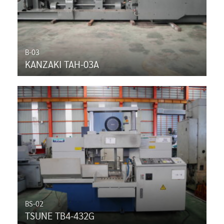
B-03
KANZAKI TAH-03A
BS-02
TSUNE TB4-432G