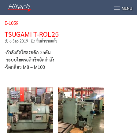
Skip
MENU
to
content
E-1059
TSUGAMI T-ROL25
6 Sep 2019
สินค้าขายแล้ว
-กำลังอัดไฮดรอดิก 25ตัน
-ระบบไฮดรอดิกรีดอัดกำลัง
-รีดกลียว M8 – M100