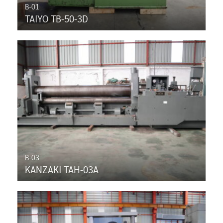
B-01
TAIYO TB-50-3D
B-03
KANZAKI TAH-03A