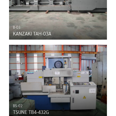
B-03
KANZAKI TAH-03A
BS-02
TSUNE TB4-432G