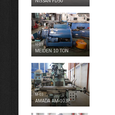
NISSAN FD50
H-03
MEIDEN 10 TON
M-03
AMADA AM-103P