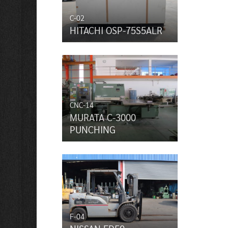
C-02
HITACHI OSP-75S5ALR
CNC-14
MURATA C-3000
PUNCHING
F-04