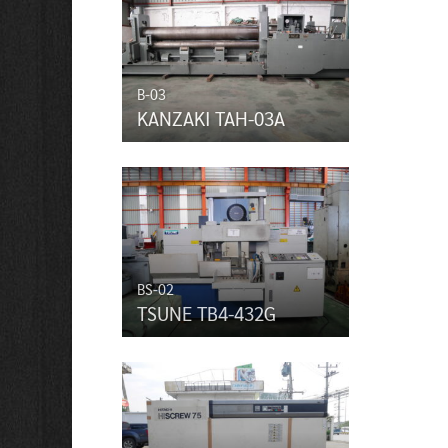
B-03
KANZAKI TAH-03A
BS-02
TSUNE TB4-432G