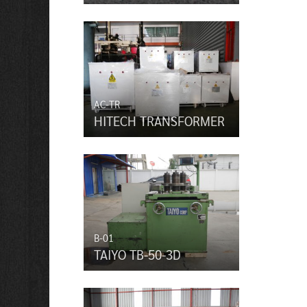
AC-TR
HITECH TRANSFORMER
B-01
TAIYO TB-50-3D