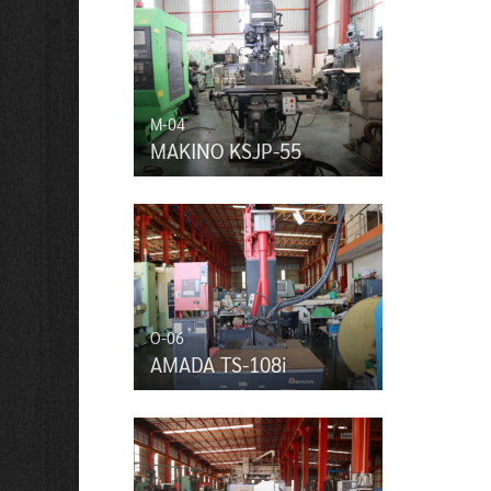
M-04
MAKINO KSJP-55
O-06
AMADA TS-108i