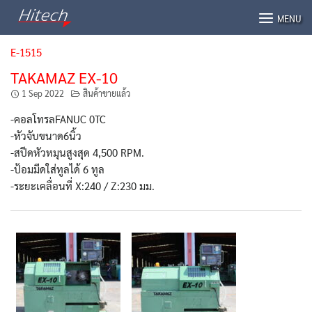
Skip
MENU
to
content
E-1515
TAKAMAZ EX-10
1 Sep 2022
สินค้าขายแล้ว
-คอลโทรลFANUC 0TC
-หัวจับขนาด6นิ้ว
-สปีดหัวหมุนสูงสุด 4,500 RPM.
-ป้อมมีดใส่ทูลได้ 6 ทูล
-ระยะเคลื่อนที่ X:240 / Z:230 มม.