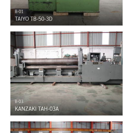
B-01
TAIYO TB-50-3D
B-03
KANZAKI TAH-03A