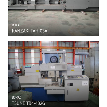
B-03
KANZAKI TAH-03A
BS-02
TSUNE TB4-432G