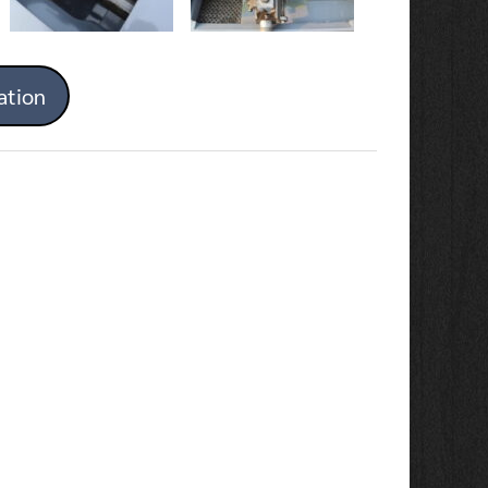
ation