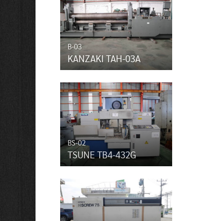
B-03
KANZAKI TAH-03A
BS-02
TSUNE TB4-432G