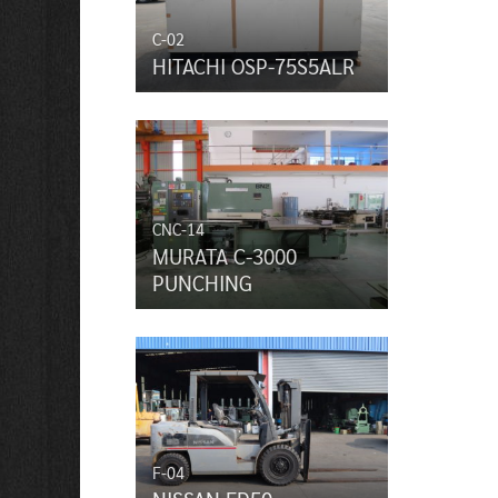
C-02
HITACHI OSP-75S5ALR
CNC-14
MURATA C-3000
PUNCHING
F-04