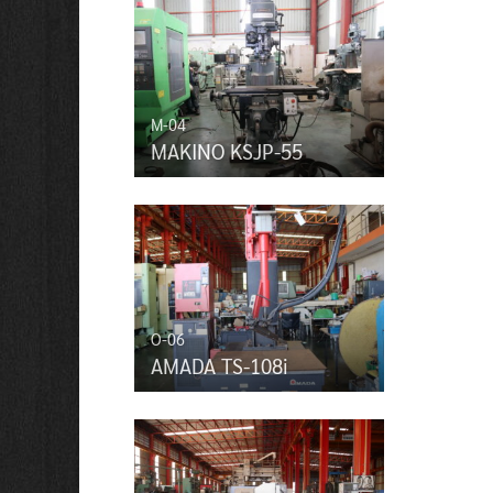
M-04
MAKINO KSJP-55
O-06
AMADA TS-108i