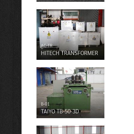
AC-TR
HITECH TRANSFORMER
B-01
TAIYO TB-50-3D