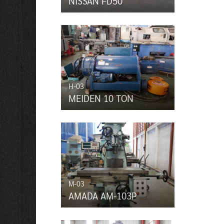
NISSAN FD50
H-03
MEIDEN 10 TON
M-03
AMADA AM-103P