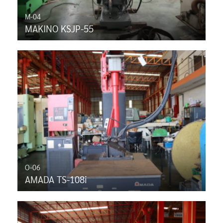
M-04
MAKINO KSJP-55
O-06
AMADA TS-108i