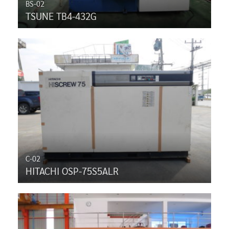
BS-02
TSUNE TB4-432G
C-02
HITACHI OSP-75S5ALR