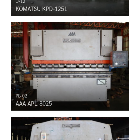
O-12
KOMATSU KPD-1251
PB-02
AAA APL-8025