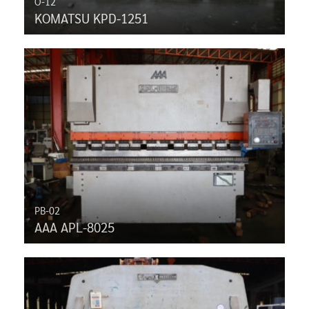
O-12
KOMATSU KPD-1251
PB-02
AAA APL-8025