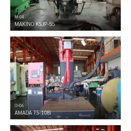
M-04
MAKINO KSJP-55
O-06
AMADA TS-108i