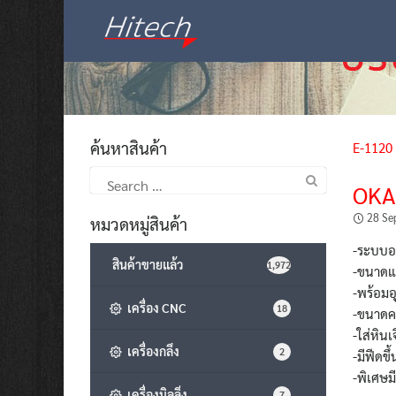
Skip
to
content
ค้นหาสินค้า
E-1120
Search
OKA
for:
28 Se
หมวดหมู่สินค้า
-ระบบออ
สินค้าขายแล้ว
1,972
-ขนาดแม
-พร้อมอ
เครื่อง CNC
18
-ขนาดค
-ใส่หิน
เครื่องกลึง
2
-มีฟีดขึ
-พิเศษมี
เครื่องมิลลิ่ง
7