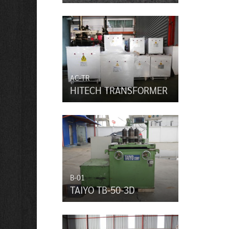
AC-TR
HITECH TRANSFORMER
B-01
TAIYO TB-50-3D