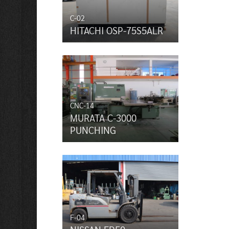
C-02
HITACHI OSP-75S5ALR
CNC-14
MURATA C-3000
PUNCHING
F-04