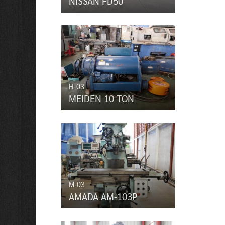
NISSAN FD50
H-03
MEIDEN 10 TON
M-03
AMADA AM-103P