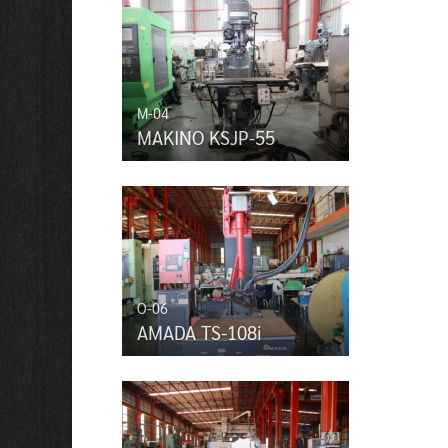
M-04
MAKINO KSJP-55
O-06
AMADA TS-108i