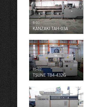
B-03
KANZAKI TAH-03A
BS-02
TSUNE TB4-432G