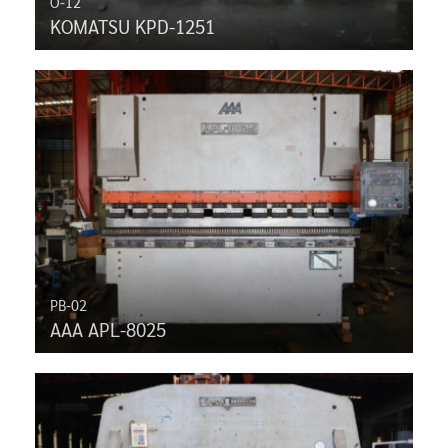
O-12
KOMATSU KPD-1251
PB-02
AAA APL-8025