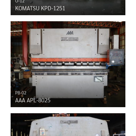
O-12
KOMATSU KPD-1251
PB-02
AAA APL-8025