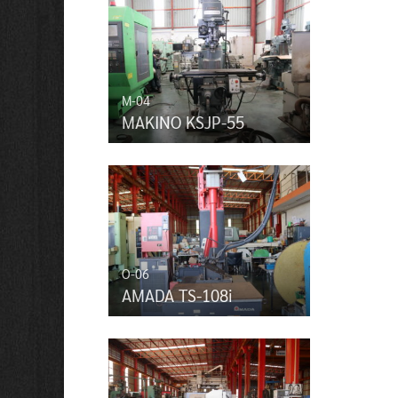
M-04
MAKINO KSJP-55
O-06
AMADA TS-108i