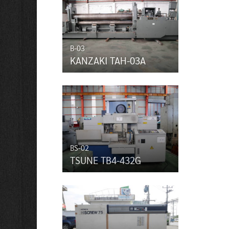
B-03
KANZAKI TAH-03A
BS-02
TSUNE TB4-432G