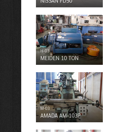
NISSAN FD50
H-03
MEIDEN 10 TON
M-03
AMADA AM-103P