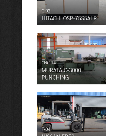
C-02
HITACHI OSP-75S5ALR
CNC-14
MURATA C-3000
PUNCHING
F-04