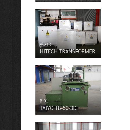
AC-TR
HITECH TRANSFORMER
B-01
TAIYO TB-50-3D