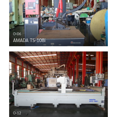
O-06
AMADA TS-108i
O-12