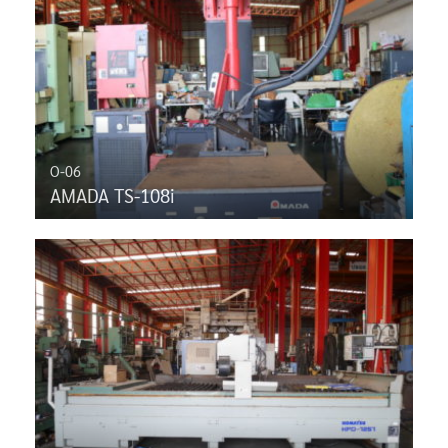
O-06
AMADA TS-108i