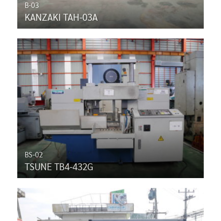
B-03
KANZAKI TAH-03A
BS-02
TSUNE TB4-432G