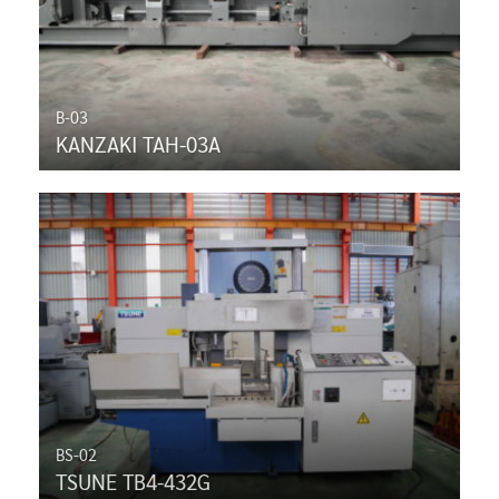
B-03
KANZAKI TAH-03A
BS-02
TSUNE TB4-432G