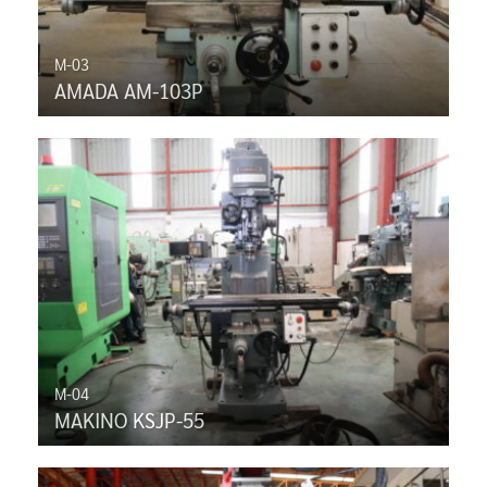
M-03
AMADA AM-103P
M-04
MAKINO KSJP-55