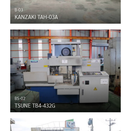
B-03
KANZAKI TAH-03A
BS-02
TSUNE TB4-432G