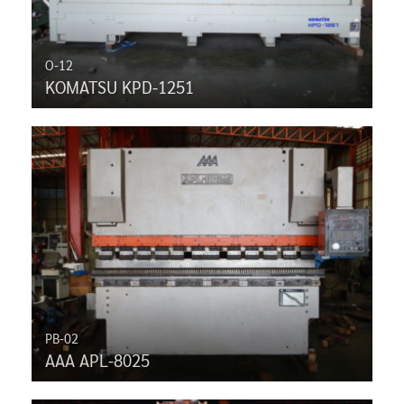
O-12
KOMATSU KPD-1251
PB-02
AAA APL-8025