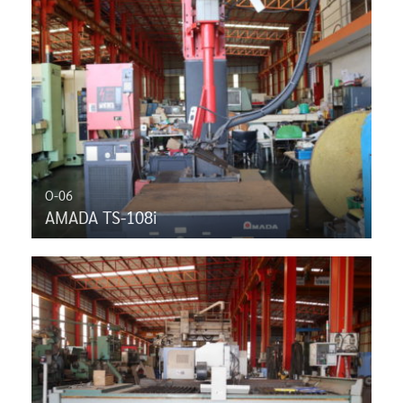
O-06
AMADA TS-108i