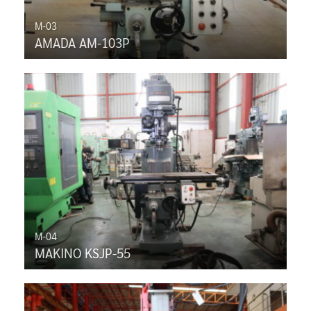
M-03
AMADA AM-103P
M-04
MAKINO KSJP-55