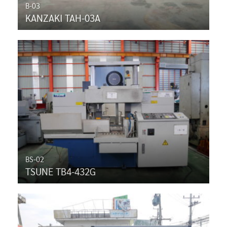
B-03
KANZAKI TAH-03A
BS-02
TSUNE TB4-432G