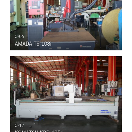
O-06
AMADA TS-108i
O-12