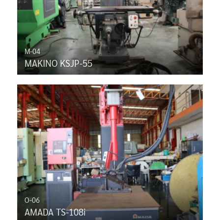
M-04
MAKINO KSJP-55
O-06
AMADA TS-108i