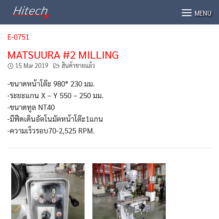
Skip
MENU
to
content
E-0751
MATSUURA #2 MILLING
15 Mar 2019
สินค้าขายแล้ว
-ขนาดหน้าโต๊ะ 980* 230 มม.
-ระยะแกน X – Y 550 – 250 มม.
-ขนาดทูล NT40
-มีฟีดเดินอัตโนมัตหน้าโต๊ะ1แกน
-ความเร็วรอบ70-2,525 RPM.