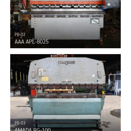
PB-02
AAA APL-8025
PB-03
AMADA RG-100