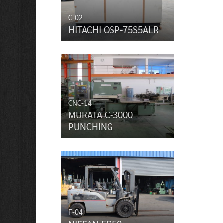
C-02
HITACHI OSP-75S5ALR
CNC-14
MURATA C-3000
PUNCHING
F-04