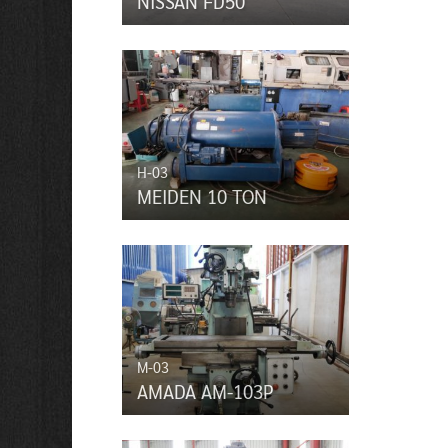
NISSAN FD50
H-03
MEIDEN 10 TON
M-03
AMADA AM-103P