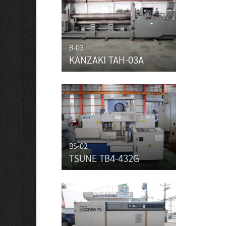
B-03
KANZAKI TAH-03A
BS-02
TSUNE TB4-432G