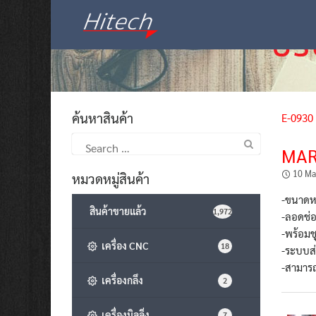
Skip
to
content
ค้นหาสินค้า
E-0930
Search
MAR
for:
10 Ma
หมวดหมู่สินค้า
-ขนาดหน
สินค้าขายแล้ว
1,972
-ลอดช่อ
-พร้อมช
เครื่อง CNC
18
-ระบบส่
-สามาร
เครื่องกลึง
2
เครื่องมิลลิ่ง
7