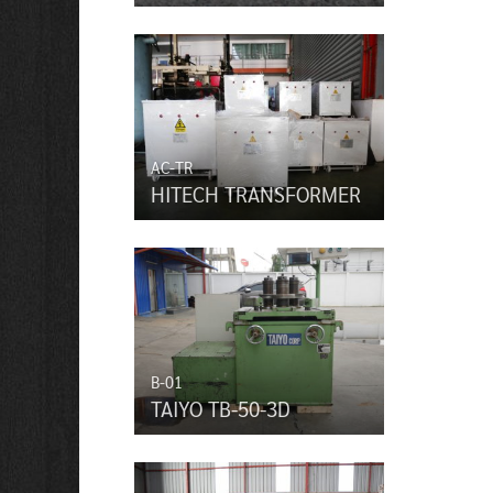
AC-TR
HITECH TRANSFORMER
B-01
TAIYO TB-50-3D