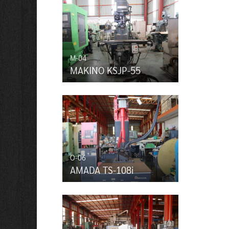
M-04
MAKINO KSJP-55
O-06
AMADA TS-108i