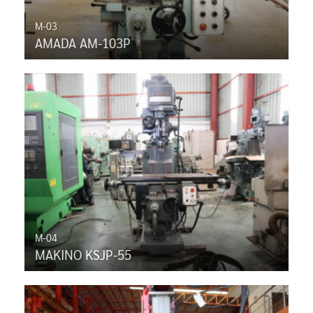
M-03
AMADA AM-103P
M-04
MAKINO KSJP-55