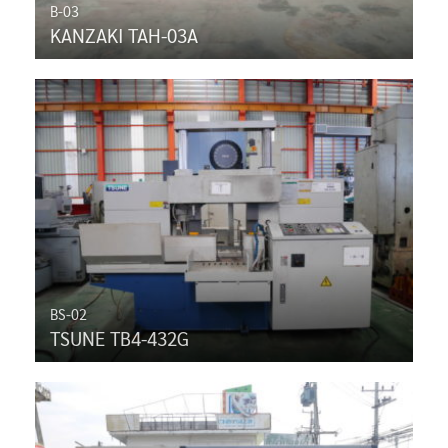
B-03
KANZAKI TAH-03A
BS-02
TSUNE TB4-432G