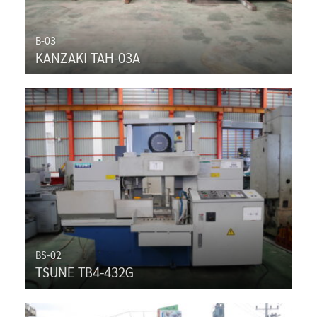
B-03
KANZAKI TAH-03A
BS-02
TSUNE TB4-432G