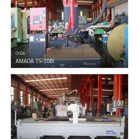
O-06
AMADA TS-108i