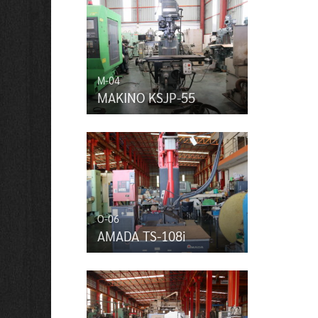
M-04
MAKINO KSJP-55
O-06
AMADA TS-108i