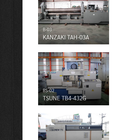
B-03
KANZAKI TAH-03A
BS-02
TSUNE TB4-432G