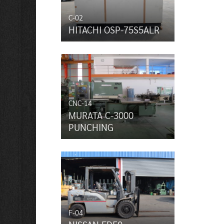
C-02
HITACHI OSP-75S5ALR
CNC-14
MURATA C-3000
PUNCHING
F-04