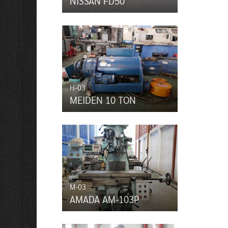
NISSAN FD50
H-03
MEIDEN 10 TON
M-03
AMADA AM-103P