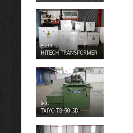
AC-TR
HITECH TRANSFORMER
B-01
TAIYO TB-50-3D