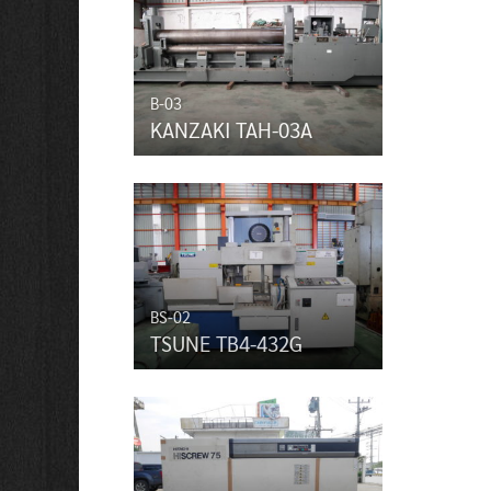
B-03
KANZAKI TAH-03A
BS-02
TSUNE TB4-432G