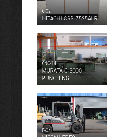
C-02
HITACHI OSP-75S5ALR
CNC-14
MURATA C-3000
PUNCHING
F-04