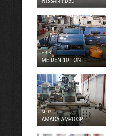
NISSAN FD50
H-03
MEIDEN 10 TON
M-03
AMADA AM-103P