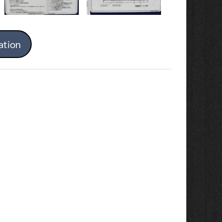
ation