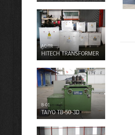
AC-TR
HITECH TRANSFORMER
B-01
TAIYO TB-50-3D