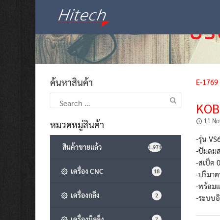
Skip
to
content
ค้นหาสินค้า
E-1769
Search
KOB
for:
11 No
หมวดหมู่สินค้า
-รุ่น V
สินค้าขายแล้ว
1,971
-ปัมลมส
-สเป็ค 
เครื่อง CNC
18
-ปริมา
-พร้อมแ
เครื่องกลึง
2
-ระบบอิ
เครื่องมิลลิ่ง
7