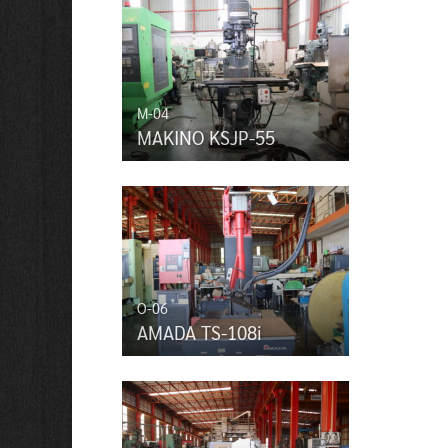
M-04
MAKINO KSJP-55
O-06
AMADA TS-108i