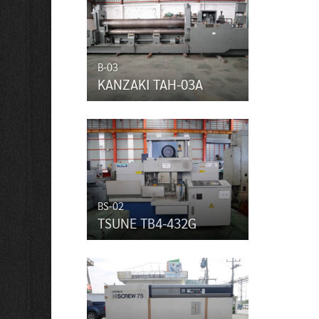
B-03
KANZAKI TAH-03A
BS-02
TSUNE TB4-432G