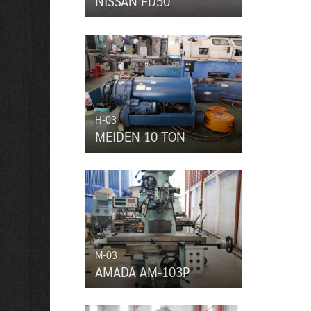
NISSAN FD50
H-03
MEIDEN 10 TON
M-03
AMADA AM-103P