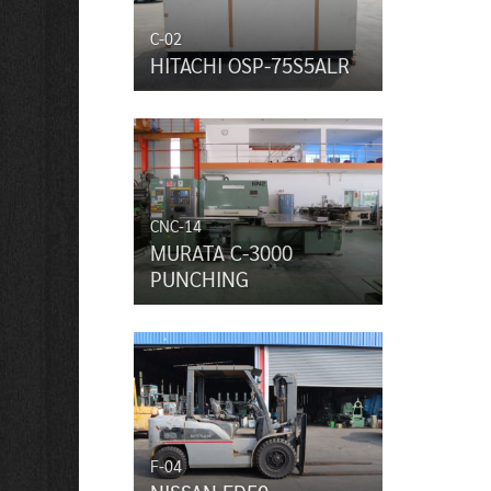
C-02
HITACHI OSP-75S5ALR
CNC-14
MURATA C-3000
PUNCHING
F-04