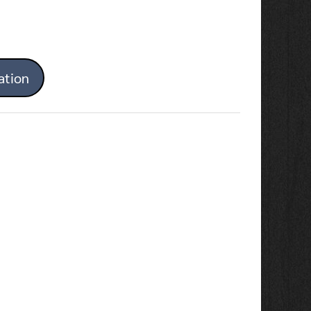
ation