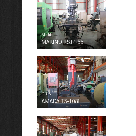
M-04
MAKINO KSJP-55
O-06
AMADA TS-108i