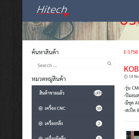
Skip
to
content
ค้นหาสินค้า
E-1758
Search
KOB
for:
14 No
หมวดหมู่สินค้า
-รุ่น C
สินค้าขายแล้ว
1,971
-ปัมลมส
-มีชุด 
เครื่อง CNC
18
-สเป็ค 
เครื่องกลึง
2
เครื่องมิลลิ่ง
7