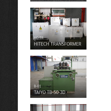
AC-TR
HITECH TRANSFORMER
B-01
TAIYO TB-50-3D