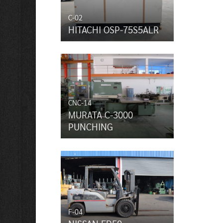
C-02
HITACHI OSP-75S5ALR
CNC-14
MURATA C-3000
PUNCHING
F-04