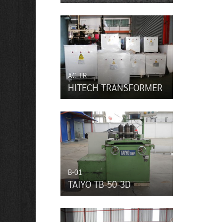
AC-TR
HITECH TRANSFORMER
B-01
TAIYO TB-50-3D