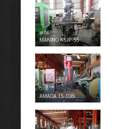
M-04
MAKINO KSJP-55
O-06
AMADA TS-108i