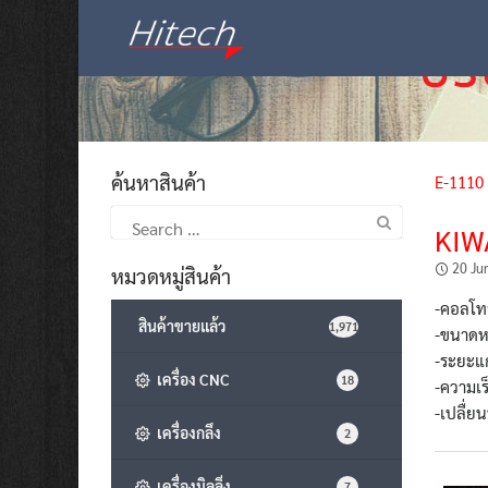
Skip
to
content
ค้นหาสินค้า
E-1110
Search
KIW
for:
20 Ju
หมวดหมู่สินค้า
-คอลโท
สินค้าขายแล้ว
1,971
-ขนาดหน
-ระยะแก
เครื่อง CNC
18
-ความเร
-เปลื่ย
เครื่องกลึง
2
เครื่องมิลลิ่ง
7