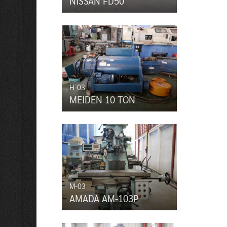
NISSAN FD50
H-03
MEIDEN 10 TON
M-03
AMADA AM-103P