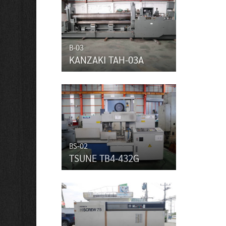
B-03
KANZAKI TAH-03A
BS-02
TSUNE TB4-432G