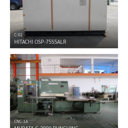
C-02
HITACHI OSP-75S5ALR
CNC-14
MURATA C-3000 PUNCHING