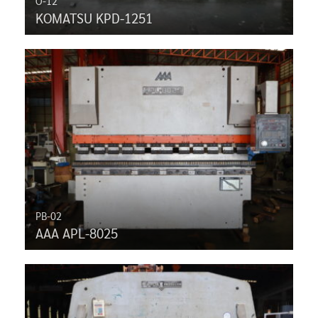
O-12
KOMATSU KPD-1251
PB-02
AAA APL-8025