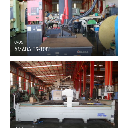
O-06
AMADA TS-108i