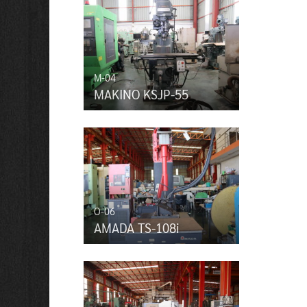
M-04
MAKINO KSJP-55
O-06
AMADA TS-108i