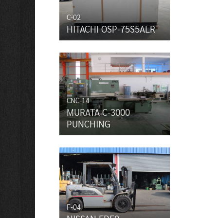
C-02
HITACHI OSP-75S5ALR
CNC-14
MURATA C-3000
PUNCHING
F-04