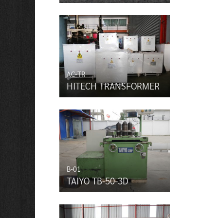
AC-TR
HITECH TRANSFORMER
B-01
TAIYO TB-50-3D