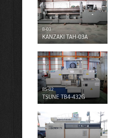
B-03
KANZAKI TAH-03A
BS-02
TSUNE TB4-432G