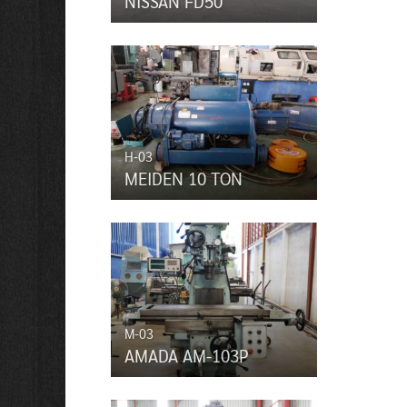
NISSAN FD50
H-03
MEIDEN 10 TON
M-03
AMADA AM-103P