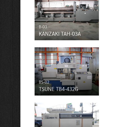
B-03
KANZAKI TAH-03A
BS-02
TSUNE TB4-432G