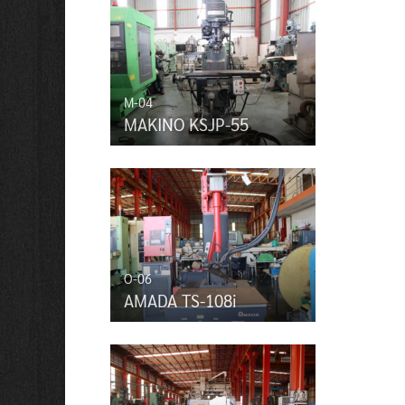
M-04
MAKINO KSJP-55
O-06
AMADA TS-108i