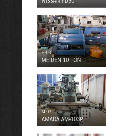
NISSAN FD50
H-03
MEIDEN 10 TON
M-03
AMADA AM-103P