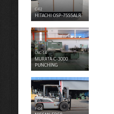
C-02
HITACHI OSP-75S5ALR
CNC-14
MURATA C-3000
PUNCHING
F-04