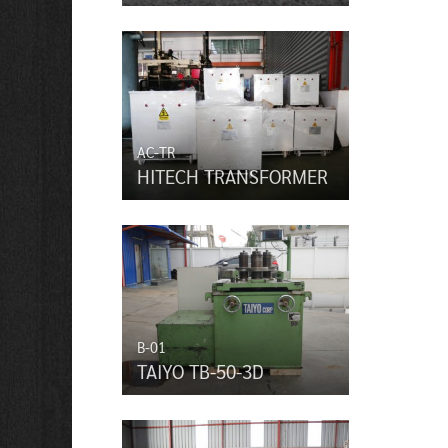
AC-TR
HITECH TRANSFORMER
B-01
TAIYO TB-50-3D