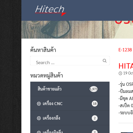
Skip
to
content
ค้นหาสินค้า
E-1238
Search
HIT
for:
19 Oc
หมวดหมู่สินค้า
-รุ่น O
สินค้าขายแล้ว
1,971
-ปัมลมส
-มีชุด 
เครื่อง CNC
18
-สเป็ค 
-ระบบอิ
เครื่องกลึง
2
เครื่องมิลลิ่ง
7