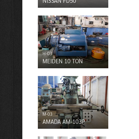
NISSAN FD50
H-03
MEIDEN 10 TON
M-03
AMADA AM-103P