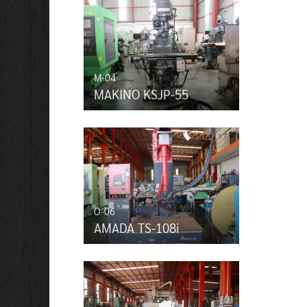
M-04
MAKINO KSJP-55
O-06
AMADA TS-108i