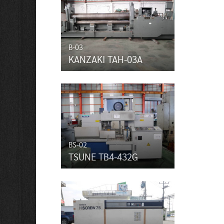
B-03
KANZAKI TAH-03A
BS-02
TSUNE TB4-432G