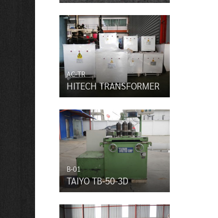
AC-TR
HITECH TRANSFORMER
B-01
TAIYO TB-50-3D