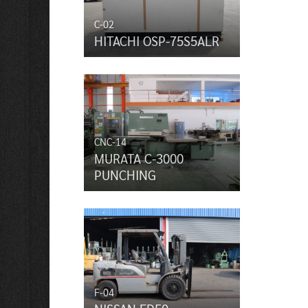
C-02
HITACHI OSP-75S5ALR
CNC-14
MURATA C-3000
PUNCHING
F-04