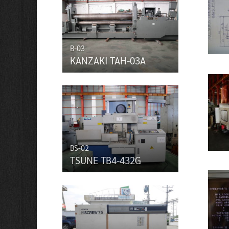
B-03
KANZAKI TAH-03A
BS-02
TSUNE TB4-432G