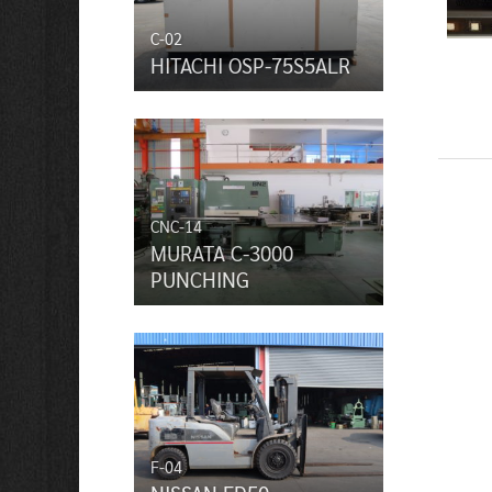
C-02
HITACHI OSP-75S5ALR
CNC-14
MURATA C-3000
PUNCHING
F-04