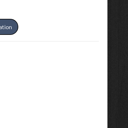
ation