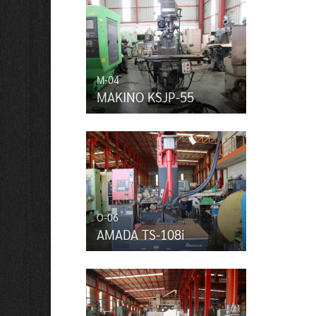
M-04
MAKINO KSJP-55
O-06
AMADA TS-108i