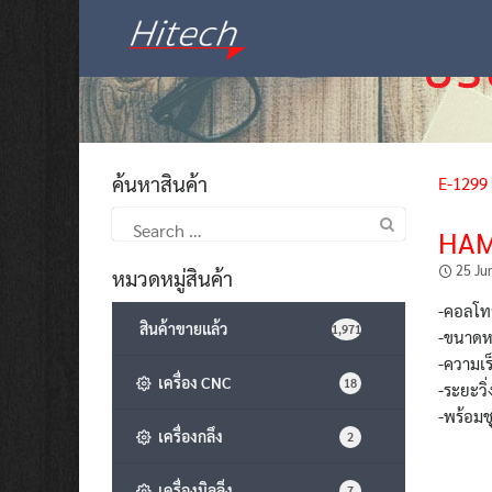
Skip
to
content
ค้นหาสินค้า
E-1299
Search
HAM
for:
25 Ju
หมวดหมู่สินค้า
-คอลโท
สินค้าขายแล้ว
1,971
-ขนาดหน
-ความเร
เครื่อง CNC
18
-ระยะวิ
-พร้อมชุ
เครื่องกลึง
2
เครื่องมิลลิ่ง
7