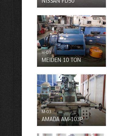
NISSAN FD50
H-03
MEIDEN 10 TON
M-03
AMADA AM-103P