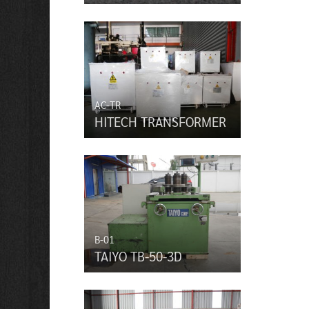
AC-TR
HITECH TRANSFORMER
B-01
TAIYO TB-50-3D