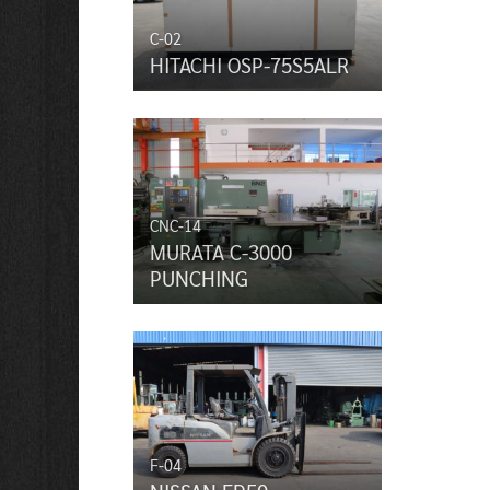
C-02
HITACHI OSP-75S5ALR
CNC-14
MURATA C-3000
PUNCHING
F-04