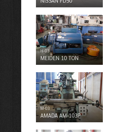
NISSAN FD50
H-03
MEIDEN 10 TON
M-03
AMADA AM-103P