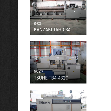
B-03
KANZAKI TAH-03A
BS-02
TSUNE TB4-432G