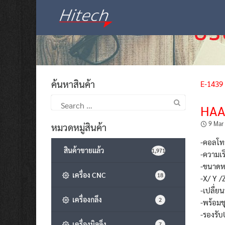
Skip
to
content
ค้นหาสินค้า
E-1439
Search
HAA
for:
9 Mar
หมวดหมู่สินค้า
-คอลโท
สินค้าขายแล้ว
1,971
-ความเ
-ขนาดหน
เครื่อง CNC
18
-X/ Y /
-เปลื่ย
เครื่องกลึง
2
-พร้อมช
-รองรั
เครื่องมิลลิ่ง
7