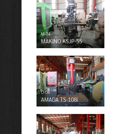
M-04
MAKINO KSJP-55
O-06
AMADA TS-108i