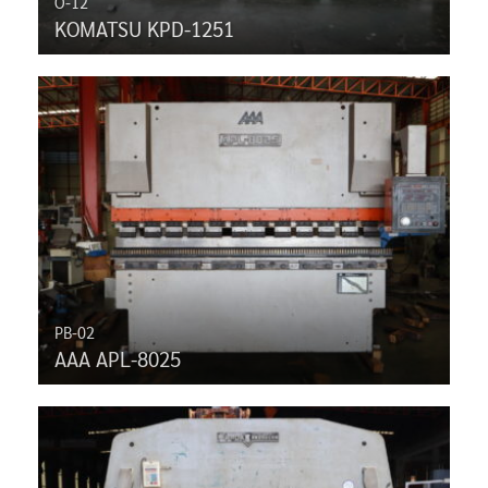
O-12
KOMATSU KPD-1251
PB-02
AAA APL-8025