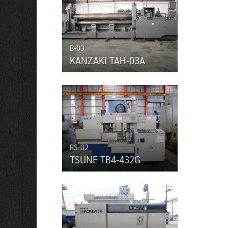
B-03
KANZAKI TAH-03A
BS-02
TSUNE TB4-432G