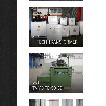
AC-TR
HITECH TRANSFORMER
B-01
TAIYO TB-50-3D