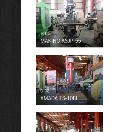
M-04
MAKINO KSJP-55
O-06
AMADA TS-108i