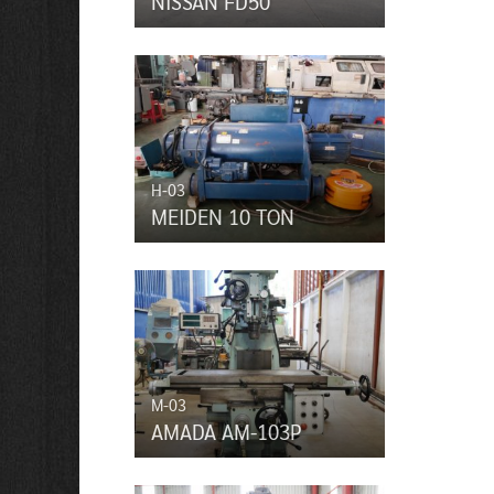
NISSAN FD50
H-03
MEIDEN 10 TON
M-03
AMADA AM-103P