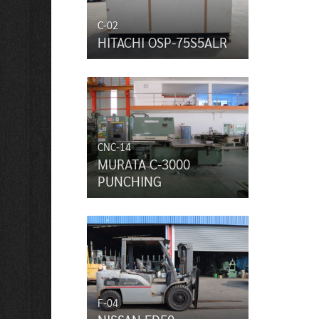
C-02
HITACHI OSP-75S5ALR
CNC-14
MURATA C-3000
PUNCHING
F-04