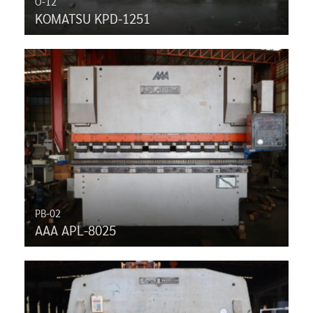
O-12
KOMATSU KPD-1251
PB-02
AAA APL-8025