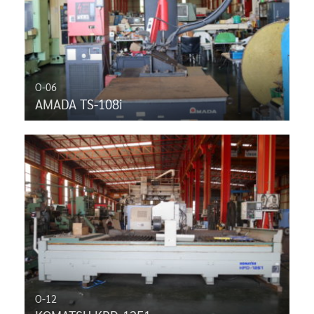
O-06
AMADA TS-108i
O-12