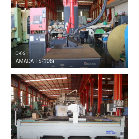
O-06
AMADA TS-108i