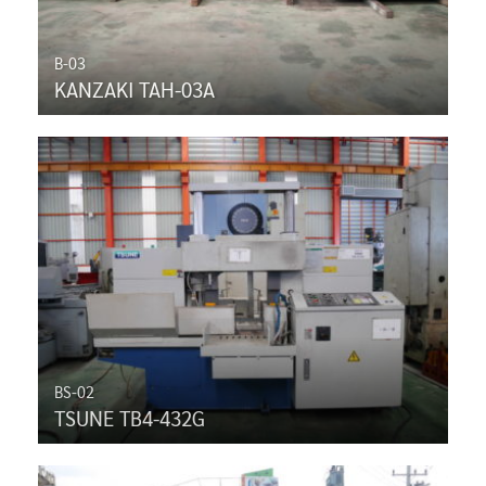
B-03
KANZAKI TAH-03A
BS-02
TSUNE TB4-432G