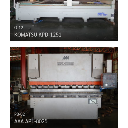
O-12
KOMATSU KPD-1251
PB-02
AAA APL-8025