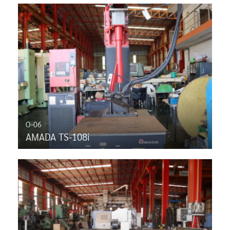
O-06
AMADA TS-108i