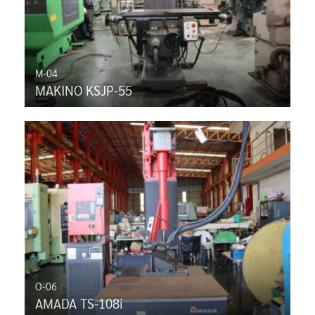
M-04
MAKINO KSJP-55
O-06
AMADA TS-108i