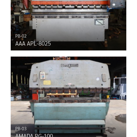
PB-02
AAA APL-8025
PB-03
AMADA RG-100