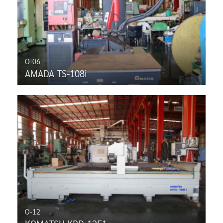
O-06
AMADA TS-108i
O-12