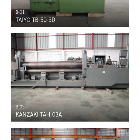
B-01
TAIYO TB-50-3D
B-03
KANZAKI TAH-03A